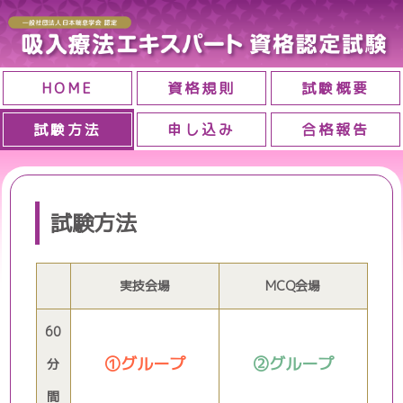
HOME
資格規則
試験概要
試験方法
申し込み
合格報告
試験方法
実技会場
MCQ会場
60
①グループ
②グループ
分
間